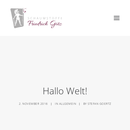
HOME
ÜBER UNS
PRODUKTE
PRODUKTION
Hallo Welt!
JOBS
2. NOVEMBER 2016
|
IN
ALLGEMEIN
|
BY
STEFAN GOERTZ
KONTAKT